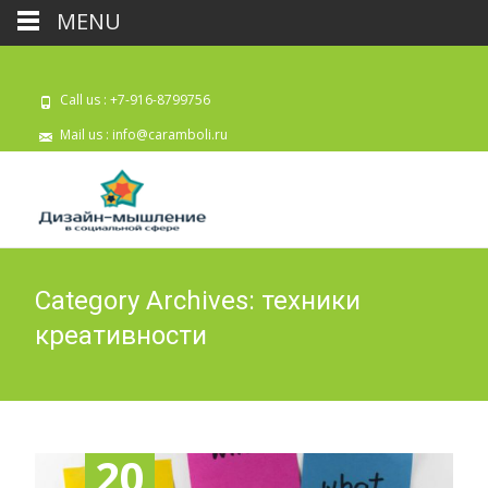
MENU
Call us : +7-916-8799756
Mail us :
info@caramboli.ru
Category Archives: техники
креативности
20