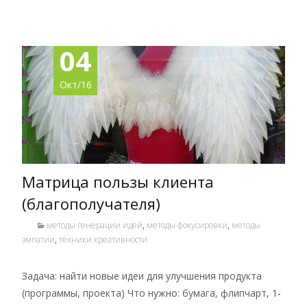
04
Окт/16
Матрица пользы клиента
(благополучателя)
методы генерации идей
,
методы фокусировки
,
методы
эмпатии
,
техники креативности
Задача: найти новые идеи для улучшения продукта
(программы, проекта) Что нужно: бумага, флипчарт, 1-