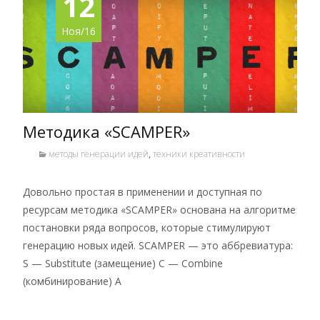
12
Ноя/16
Методика «SCAMPER»
методы генерации идей
,
техники креативности
Довольно простая в применении и доступная по
ресурсам методика «SCAMPER» основана на алгоритме
постановки ряда вопросов, которые стимулируют
генерацию новых идей. SCAMPER — это аббревиатура:
S — Substitute (замещение) C — Combine
(комбинирование) A
Read More…