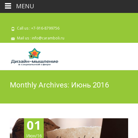
MENU
Call us : +7-916-8799756
Mail us :
info@caramboli.ru
Monthly Archives: Июнь 2016
01
Июн/16