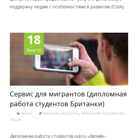
поддержку людям с особенностями в развитии (США).
18
Фев/16
Сервис для мигрантов (дипломная
работа студентов Британки)
Кейсы
Британка
,
мигранты
,
мобильное приложение
,
Россия
Дипломная работа студентов курса «Дизайн-