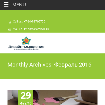
MENU
Call us : +7-916-8799756
Mail us :
info@caramboli.ru
Monthly Archives: Февраль 2016
29
Фев/16