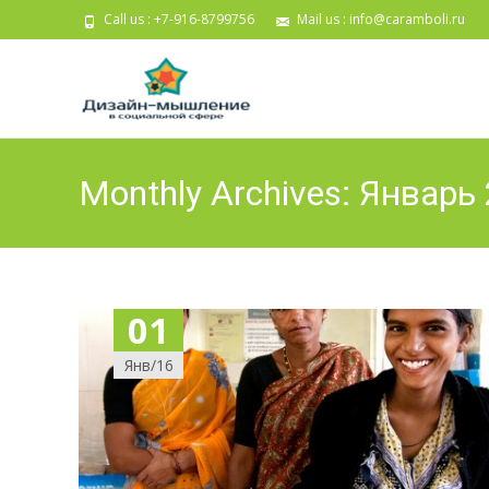
Call us : +7-916-8799756
Mail us :
info@caramboli.ru
Monthly Archives: Январь
01
Янв/16