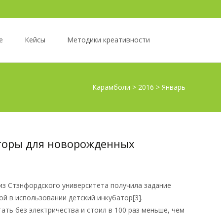
е
Кейсы
Методики креативности
Карамболи
>
2016
>
Январь
торы для новорожденных
 из Стэнфордского университета получила задание
й в использовании детский инкубатор[3].
ать без электричества и стоил в 100 раз меньше, чем