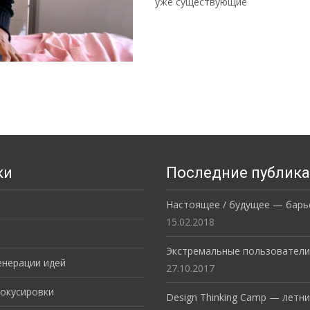
уже существующие
Read More…
ки
Последние публик
Настоящее / будущее — барь
15.02.2018
Экстремальные пользователи
енерации идей
27.10.2017
окусировки
Design Thinking Camp — летни