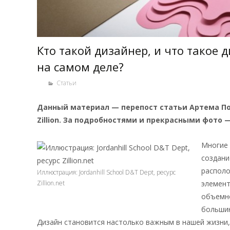
Кто такой дизайнер, и что такое
на самом деле?
Статьи
Данный материал —
перепост статьи Артема Пол
Zillion. За подробностями и прекрасными фото 
Многие 
создани
располо
Иллюстрация: Jordanhill School D&T Dept, ресурс
Zillion.net
элемент
объемно
большин
Дизайн становится настолько важным в нашей жизни,
методика «дизайн-мышление» для решения задач в ра