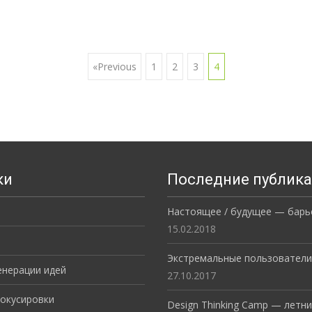
«Previous
1
2
3
4
ки
Последние публик
Настоящее / будущее — барь
15.02.2018
Экстремальные пользователи
енерации идей
27.10.2017
окусировки
Design Thinking Camp — летни
в Москве!
22.02.2017