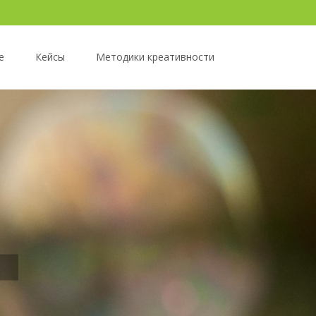
е
Кейсы
Методики креативности