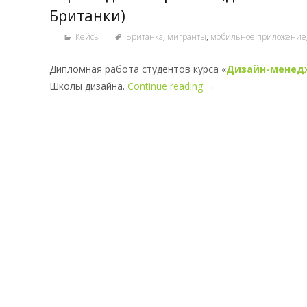
Британки)
Кейсы
Британка
,
мигранты
,
мобильное приложение
Дипломная работа студентов курса «
Дизайн-менед
Школы дизайна.
Continue reading
→