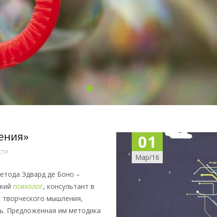
ения»
01
сти
Мар/16
етода Эдвард де Боно –
ский
психолог
, консультант в
 творческого мышления,
ь. Предложенная им методика
ляп является одной из самых