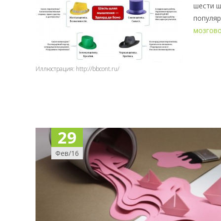
популяр
мозгов
Иллюстрация: http://bbcont.ru/
29
Фев/16