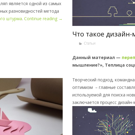
ных разновидностей метода
ого штурма
.
Continue reading
→
Что такое дизайн
Статьи
Данный материал —
пере
мышление?», Теплица соци
Творческий подход, командна
оптимизм – главные составл
используемой для поиска но
заключается процесс дизайн-