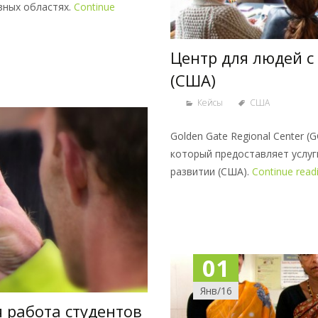
Центр для людей 
(США)
Кейсы
США
Golden Gate Regional Center (
который предоставляет услуг
развитии (США).
Continue read
01
Янв/16
 работа студентов