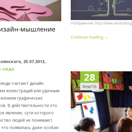
Изображение: http://www.whatisdesign
 дизайн-мышление
Continue reading
→
янского, 25.07.2013,
—
сюда
28
люди считают дизайн
Фев/16
ем иллюстраций или удачным
жением графических
ов. В действительности это
е явление, сути которого
ство людей не понимают.
 что появилась даже особая
зных областях.
Continue