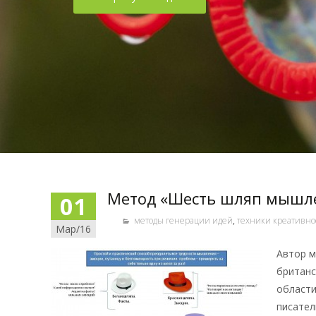
Метод «Шесть шляп мышл
01
методы генерации идей
,
техники креативно
Мар/16
Автор м
британ
области
писател
шести ш